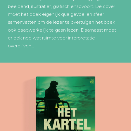
beeldend, illustratief, grafisch enzovoort. De cover
moet het boek eigenlijk qua gevoel en sfeer
samenvatten om de lezer te overtuigen het boek
ook daadwerkelijk te gaan lezen. Daarnaast moet
er ook nog wat ruimte voor interpretatie
overblijven...